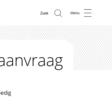
Menu
taanvraag
oedig