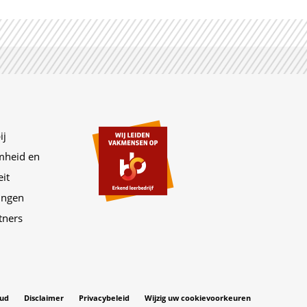
ij
mheid en
eit
ringen
tners
oud
Disclaimer
Privacybeleid
Wijzig uw cookievoorkeuren