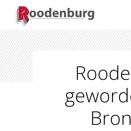
Rooden
geworde
Bron