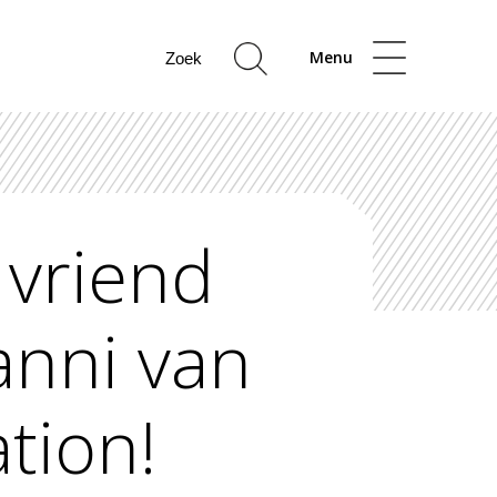
Menu
 vriend
anni van
tion!