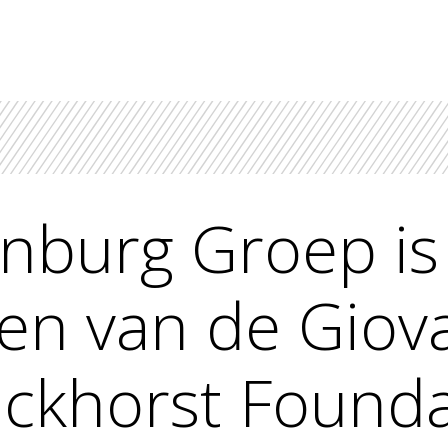
burg Groep is
n van de Giov
ckhorst Founda